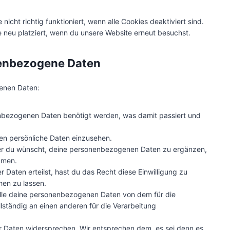
s
g
n
icht richtig funktioniert, wenn alle Cookies deaktiviert sind.
 neu platziert, wenn du unsere Website erneut besuchst.
nenbezogene Daten
enen Daten:
nbezogenen Daten benötigt werden, was damit passiert und
en persönliche Daten einzusehen.
er du wünscht, deine personenbezogenen Daten zu ergänzen,
mmen.
 Daten erteilst, hast du das Recht diese Einwilligung zu
en zu lassen.
alle deine personenbezogenen Daten von dem für die
lständig an einen anderen für die Verarbeitung
r Daten widersprechen. Wir entsprechen dem, es sei denn es