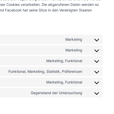
ieser Cookies verarbeiten. Die abgerufenen Daten werden so
und Facebook hat seine Sitze in den Vereinigten Staaten
Marketing
C
o
Marketing
C
n
o
s
Marketing, Funktional
C
n
e
o
s
n
Funktional, Marketing, Statistik, Präferenzen
C
n
e
t
o
s
n
t
Marketing, Funktional
C
n
e
t
o
o
s
n
t
s
Gegenstand der Untersuchung
C
n
e
t
o
e
o
s
n
t
s
r
n
e
t
o
e
v
s
n
t
s